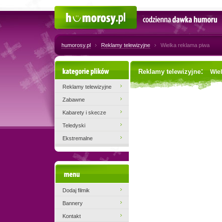
Humorosy.pl
Codzienna dawka humoru
humorosy.pl
Reklamy telewizyjne
Wielka reklama piwa
Kategorie plików
:
Reklamy telewizyjne
Wie
Reklamy telewizyjne
Zabawne
Kabarety i skecze
Teledyski
Ekstremalne
Menu
Dodaj filmik
Bannery
Kontakt