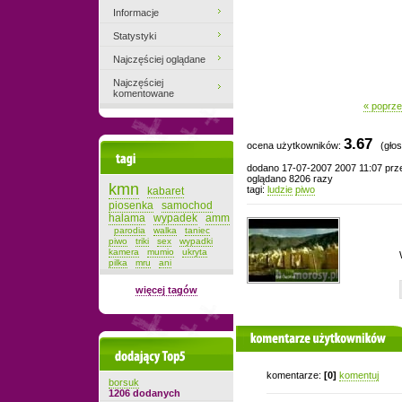
Informacje
Statystyki
Najczęściej oglądane
Najczęściej
komentowane
« poprze
3.67
ocena użytkowników:
(głos
Tagi
dodano 17-07-2007 2007 11:07 pr
oglądano 8206 razy
kmn
tagi:
ludzie
piwo
kabaret
piosenka
samochod
halama
wypadek
amm
parodia
walka
taniec
piwo
triki
sex
wypadki
kamera
mumio
ukryta
pilka
mru
ani
więcej tagów
komentarze użytkowników
Dodający top-5
komentarze:
[0]
komentuj
borsuk
1206 dodanych