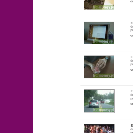
o
E
d
p
o
E
d
p
o
E
d
p
o
E
d
p