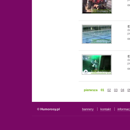
o
E
d
p
o
E
d
p
o
pierwsza
01
02
03
04
0
© Humorosy.pl
bannery
kontakt
informac