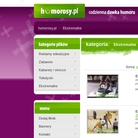
Humorosy.pl
Codzienna dawka humoru
humorosy.pl
Ekstremalne
Kategorie plików
kategoria:
Ekstremalne
Reklamy telewizyjne
Zabawne
Sortuj:
w
Kabarety i skecze
E
Teledyski
d
p
Ekstremalne
o
Menu
E
2
Dodaj filmik
d
p
Bannery
o
Kontakt