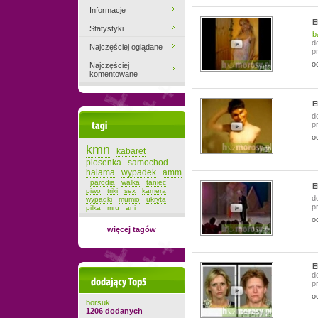
Informacje
E
Statystyki
ba
d
Najczęściej oglądane
p
o
Najczęściej
komentowane
E
d
Tagi
p
o
kmn
kabaret
piosenka
samochod
halama
wypadek
amm
parodia
walka
taniec
E
piwo
triki
sex
kamera
d
wypadki
mumio
ukryta
p
pilka
mru
ani
o
więcej tagów
E
d
Dodający top-5
p
o
borsuk
1206 dodanych