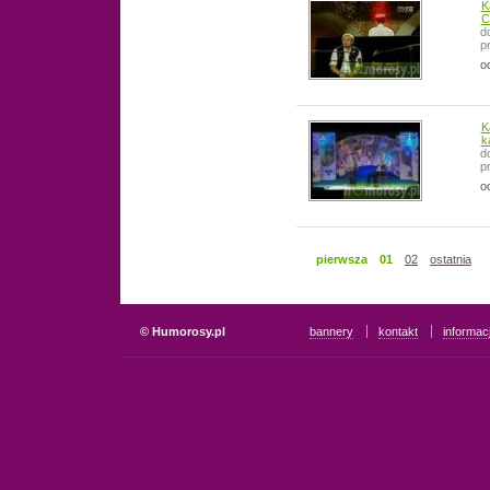
K
C
d
p
o
K
k
d
p
o
pierwsza
01
02
ostatnia
© Humorosy.pl
bannery
kontakt
informac