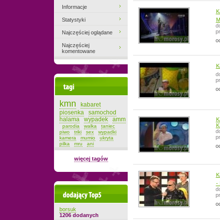
Informacje
K
Statystyki
M
d
p
Najczęściej oglądane
o
Najczęściej
komentowane
K
d
p
Tagi
o
kmn
kabaret
piosenka
samochod
halama
wypadek
amm
K
K
parodia
walka
taniec
d
piwo
triki
sex
wypadki
p
kamera
mumio
ukryta
pilka
mru
ani
o
więcej tagów
K
-
d
Dodający top-5
p
o
borsuk
1206 dodanych