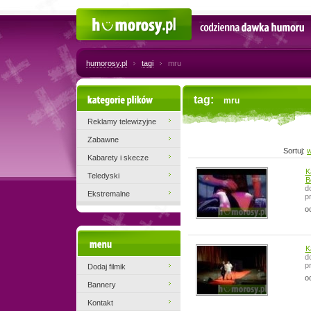
Humorosy.pl
Codzienna dawka humoru
humorosy.pl
tagi
mru
Kategorie plików
tag:
mru
Reklamy telewizyjne
Zabawne
Sortuj:
w
Kabarety i skecze
K
Teledyski
B
d
Ekstremalne
p
o
Menu
K
d
p
Dodaj filmik
o
Bannery
Kontakt