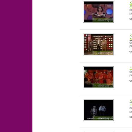
K
M
d
p
o
K
a
d
p
o
K
d
p
o
K
I
d
p
o