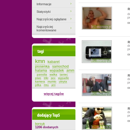
Informacje
R
Statystyki
d
p
Najczęściej oglądane
o
Najczęściej
komentowane
R
d
p
Tagi
o
kmn
kabaret
piosenka
samochod
halama
wypadek
amm
parodia
walka
taniec
R
piwo
triki
sex
wypadki
d
kamera
mumio
ukryta
p
pilka
mru
ani
o
więcej tagów
R
d
Dodający top-5
p
o
borsuk
1206 dodanych