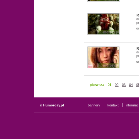
R
d
p
o
R
d
p
o
pierwsza
01
02
03
04
0
© Humorosy.pl
bannery
kontakt
informac