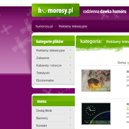
Humorosy.pl
Codzienna dawka humoru
humorosy.pl
Reklamy telewizyjne
Kategorie plików
kategoria:
Reklamy tele
Reklamy telewizyjne
Zabawne
Sortuj:
w
Kabarety i skecze
R
Teledyski
d
p
Ekstremalne
o
Menu
R
2
Dodaj filmik
d
p
Bannery
o
Kontakt