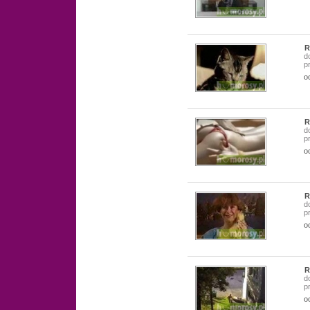
R
d
p
o
R
d
p
o
R
d
p
o
R
d
p
o