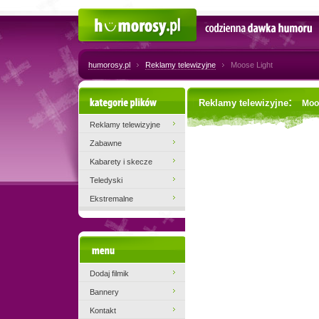
Humorosy.pl
Codzienna dawka humoru
humorosy.pl
Reklamy telewizyjne
Moose Light
Kategorie plików
:
Reklamy telewizyjne
Moo
Reklamy telewizyjne
Zabawne
Kabarety i skecze
Teledyski
Ekstremalne
Menu
Dodaj filmik
Bannery
Kontakt