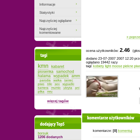
Informacje
Statystyki
Najczęściej oglądane
Najczęściej
komentowane
« poprze
2.46
ocena użytkowników:
(głos
Tagi
dodano 23-07-2007 2007 12:20 pr
oglądano 19442 razy
kmn
tagi:
kobiety
light
moose
piekne
piw
kabaret
piosenka
samochod
halama
wypadek
amm
parodia
walka
taniec
piwo
triki
sex
wypadki
kamera
mumio
ukryta
ani
pilka
mru
więcej tagów
komentarze użytkowników
Dodający top-5
komentarze:
[0]
komentuj
borsuk
1206 dodanych