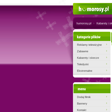
Humorosy.pl
humorosy.pl
Kabarety i 
Kategorie plików
Reklamy telewizyjne
Zabawne
Kabarety i skecze
Teledyski
Ekstremalne
Menu
Dodaj filmik
Bannery
Kontakt