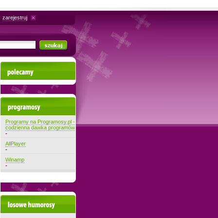
zarejestruj
Polecamy
Najnowsze programy
Programy na Programosy.pl -
codzienna dawka programów
-
AllPlayer
-
Winamp
-
Losowe filmiki