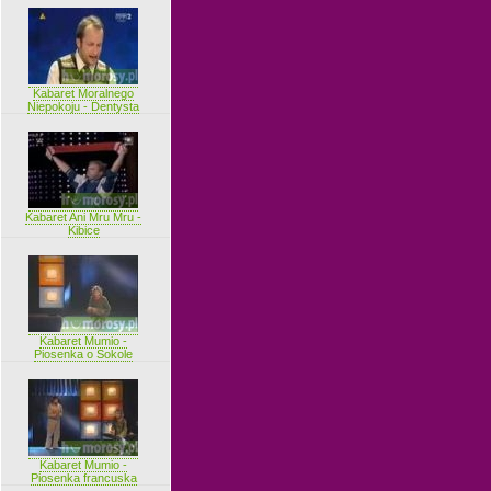
Kabaret Moralnego
Niepokoju - Dentysta
Kabaret Ani Mru Mru -
Kibice
Kabaret Mumio -
Piosenka o Sokole
Kabaret Mumio -
Piosenka francuska