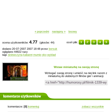
« poprzedni
następny »
losowy
4.77
oceń plik:
ocena użytkowników:
(głosów: 44)
dodano 20-07-2007 2007 18:48 przez
borsuk
oglądano 44822 razy
tagi:
dziewczyna
kabaret
mumio
oko
wyklad
Wstaw miniaturkę na swoją stronę
Wzbogać swoją stronę i umieść na niej link razem z
miniaturką do ulubionych filmów gier i animacji.
komentarze użytkowników
komentarze:
[0]
komentuj
zobacz wszystkie