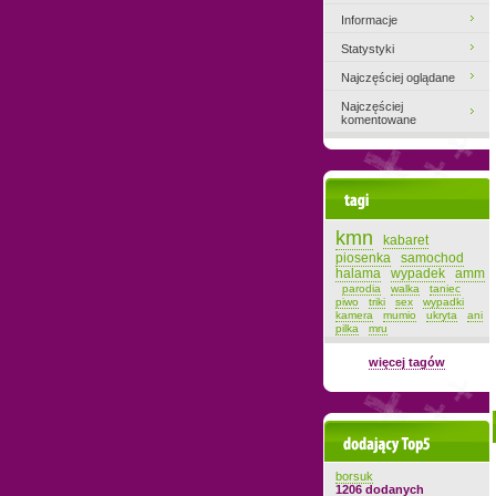
Informacje
Statystyki
Najczęściej oglądane
Najczęściej
komentowane
Tagi
kmn
kabaret
piosenka
samochod
halama
wypadek
amm
parodia
walka
taniec
piwo
triki
sex
wypadki
kamera
mumio
ukryta
ani
pilka
mru
więcej tagów
Dodający top-5
borsuk
1206 dodanych