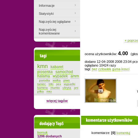
Informacje
Statystyki
Najczęściej oglądane
Najczęściej
komentowane
« poprze
4.00
ocena użytkowników:
(głos
Tagi
dodano 12-04-2008 2008 23:04 pr
kmn
oglądano 10424 razy
kabaret
tagi:
bez
czlowiek
guma
kosci
piosenka
samochod
halama
wypadek
amm
parodia
walka
piwo
taniec
triki
sex
wypadki
kamera
mumio
ukryta
ani
pilka
mru
więcej tagów
komentarze użytkowników
Dodający top-5
borsuk
komentarze:
[0]
komentuj
1206 dodanych