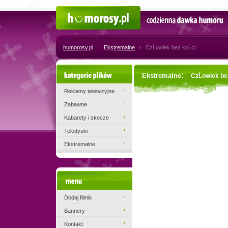
Humorosy.pl
Codzienna dawka humoru
humorosy.pl
Ekstremalne
CzĹowiek bez koĹci
Kategorie plików
:
Ekstremalne
CzĹowiek bez
Reklamy telewizyjne
Zabawne
Kabarety i skecze
Teledyski
Ekstremalne
Menu
Dodaj filmik
Bannery
Kontakt