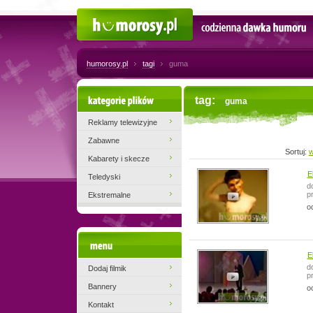
Humorosy.pl
Codzienna dawka humoru
humorosy.pl
tagi
guma
Kategorie plików
tag:
guma
Reklamy telewizyjne
Zabawne
Sortuj:
w
Kabarety i skecze
E
Teledyski
d
p
Ekstremalne
o
Menu
E
d
Dodaj filmik
p
Bannery
o
Kontakt