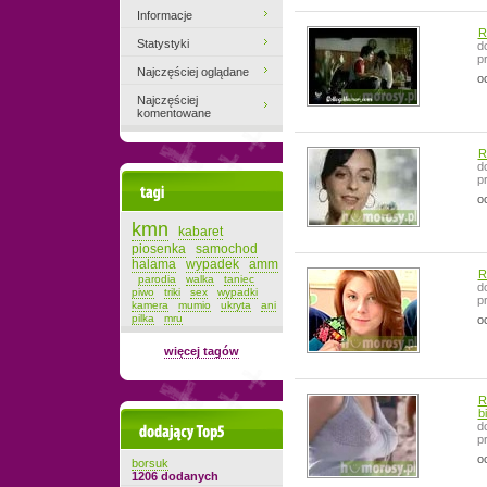
Informacje
R
Statystyki
d
p
Najczęściej oglądane
o
Najczęściej
komentowane
R
d
p
Tagi
o
kmn
kabaret
piosenka
samochod
halama
wypadek
amm
R
parodia
walka
taniec
d
piwo
triki
sex
wypadki
p
kamera
mumio
ukryta
ani
pilka
mru
o
więcej tagów
R
b
d
Dodający top-5
p
o
borsuk
1206 dodanych