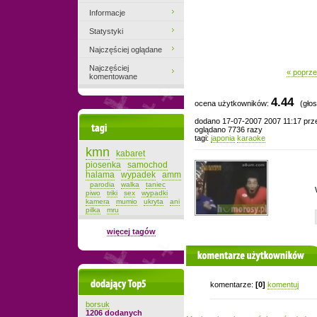
Informacje
Statystyki
Najczęściej oglądane
Najczęściej
« poprze
komentowane
4.44
ocena użytkowników:
(głos
dodano 17-07-2007 2007 11:17 pr
Tagi
oglądano 7736 razy
tagi:
japonia
karaoke
kmn
kabaret
piosenka
samochod
halama
wypadek
amm
parodia
walka
taniec
piwo
triki
sex
wypadki
kamera
mumio
ukryta
ani
pilka
mru
więcej tagów
komentarze użytkowników
Dodający top-5
komentarze:
[0]
komentuj
borsuk
1206 dodanych