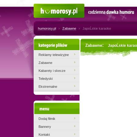
Humorosy.pl
Codzienna dawka humoru
humorosy.pl
Zabawne
JapoĹskie karaoke
Kategorie plików
:
Zabawne
JapoĹskie kara
Reklamy telewizyjne
Zabawne
Kabarety i skecze
Teledyski
Ekstremalne
Menu
Dodaj filmik
Bannery
Kontakt