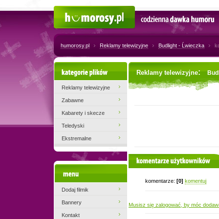
Humorosy.pl
Codzienna dawka humoru
humorosy.pl
Reklamy telewizyjne
Budlight - Ĺwieczka
k
Kategorie plików
:
Reklamy telewizyjne
Budl
Reklamy telewizyjne
Zabawne
Kabarety i skecze
Teledyski
Ekstremalne
komentarze użytkowników
Menu
komentarze:
[0]
komentuj
Dodaj filmik
Bannery
Musisz się zalogować, by móc dodaw
Kontakt