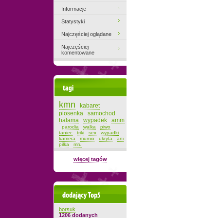
Informacje
Statystyki
Najczęściej oglądane
Najczęściej
komentowane
Tagi
kmn
kabaret
piosenka
samochod
halama
wypadek
amm
parodia
walka
piwo
taniec
triki
sex
wypadki
kamera
mumio
ukryta
ani
pilka
mru
więcej tagów
Dodający top-5
borsuk
1206 dodanych