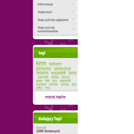
Informacje
Statystyki
Najczęściej oglądane
Najczęściej
komentowane
Tagi
kmn
kabaret
piosenka
samochod
halama
wypadek
amm
parodia
walka
taniec
piwo
triki
sex
wypadki
kamera
mumio
ukryta
ani
pilka
mru
więcej tagów
Dodający top-5
borsuk
1206 dodanych