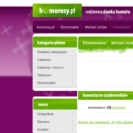
Humorosy.pl
Codzienna dawka humoru
humorosy.pl
Ekstremalne
Michael Jordan
komentarze
Kategorie plików
:
Ekstremalne
Michael Jor
Reklamy telewizyjne
Zabawne
Kabarety i skecze
Teledyski
Ekstremalne
komentarze użytkowników
Menu
komentarze:
[0]
komentuj
Dodaj filmik
Bannery
Musisz się zalogować, by móc dodaw
Kontakt