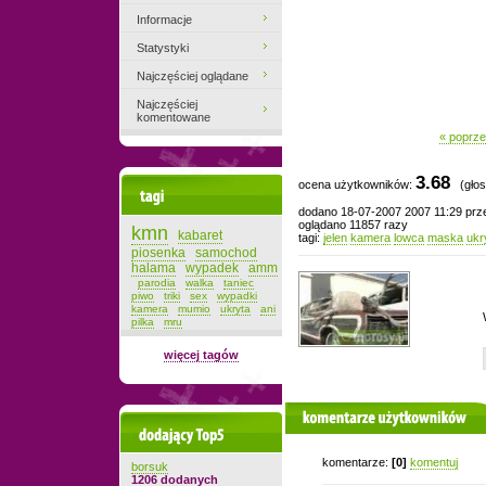
Informacje
Statystyki
Najczęściej oglądane
Najczęściej
komentowane
« poprze
3.68
ocena użytkowników:
(głos
Tagi
dodano 18-07-2007 2007 11:29 pr
oglądano 11857 razy
kmn
kabaret
tagi:
jelen
kamera
lowca
maska
ukr
piosenka
samochod
halama
wypadek
amm
parodia
walka
taniec
piwo
triki
sex
wypadki
kamera
mumio
ukryta
ani
pilka
mru
więcej tagów
komentarze użytkowników
Dodający top-5
komentarze:
[0]
komentuj
borsuk
1206 dodanych