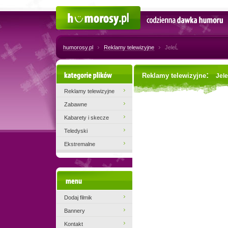
Humorosy.pl
Codzienna dawka humoru
humorosy.pl
Reklamy telewizyjne
JeleĹ
Kategorie plików
:
Reklamy telewizyjne
Jele
Reklamy telewizyjne
Zabawne
Kabarety i skecze
Teledyski
Ekstremalne
Menu
Dodaj filmik
Bannery
Kontakt