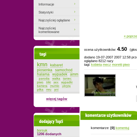
Informacje
Statystyki
Najczęściej oglądane
Najczęściej
komentowane
« poprze
4.50
ocena użytkowników:
(głos
Tagi
dodano 19-07-2007 2007 12:58 pr
oglądano 8212 razy
kmn
tagi:
kobieta
mecz
moretti
piwo
kabaret
piosenka
samochod
halama
wypadek
amm
parodia
walka
taniec
piwo
triki
sex
wypadki
kamera
mumio
ukryta
pilka
mru
ani
więcej tagów
komentarze użytkowników
Dodający top-5
komentarze:
[0]
komentuj
borsuk
1206 dodanych