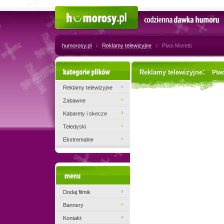
Humorosy.pl
Codzienna dawka humoru
humorosy.pl
Reklamy telewizyjne
Piwo Moretti
Kategorie plików
:
Reklamy telewizyjne
Piwo
Reklamy telewizyjne
Zabawne
Kabarety i skecze
Teledyski
Ekstremalne
Menu
Dodaj filmik
Bannery
Kontakt