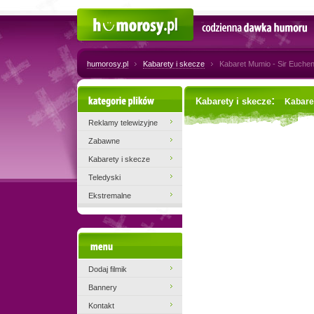
Humorosy.pl
Codzienna dawka humoru
humorosy.pl
Kabarety i skecze
Kabaret Mumio - Sir Euchen
Kategorie plików
:
Kabarety i skecze
Kabare
Reklamy telewizyjne
Zabawne
Kabarety i skecze
Teledyski
Ekstremalne
Menu
Dodaj filmik
Bannery
Kontakt