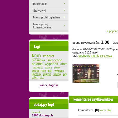
Informacje
Statystyki
Najczęściej oglądane
Najczęściej
komentowane
« poprze
3.00
ocena użytkowników:
(głos
Tagi
dodano 20-07-2007 2007 18:25 pr
oglądano 8125 razy
kmn
tagi:
euchenio
mumio
sir
skecz
kabaret
piosenka
samochod
halama
wypadek
amm
parodia
walka
piwo
taniec
triki
sex
wypadki
kamera
mumio
ukryta
ani
pilka
mru
więcej tagów
komentarze użytkowników
Dodający top-5
komentarze:
[0]
komentuj
borsuk
1206 dodanych