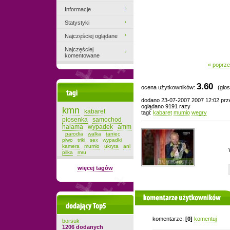
Informacje
Statystyki
Najczęściej oglądane
Najczęściej
komentowane
« poprze
3.60
ocena użytkowników:
(głos
Tagi
dodano 23-07-2007 2007 12:02 pr
oglądano 9191 razy
kmn
kabaret
tagi:
kabaret
mumio
wegry
piosenka
samochod
halama
wypadek
amm
parodia
walka
taniec
piwo
triki
sex
wypadki
kamera
mumio
ukryta
ani
pilka
mru
więcej tagów
komentarze użytkowników
Dodający top-5
komentarze:
[0]
komentuj
borsuk
1206 dodanych