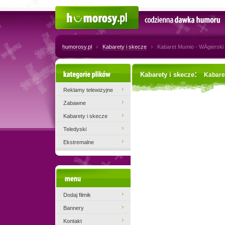
Humorosy.pl
Codzienna dawka humoru
humorosy.pl
Kabarety i skecze
Kabaret Mumio - WÄgierski
Kategorie plików
:
Kabarety i skecze
Kabaret
Reklamy telewizyjne
Zabawne
Kabarety i skecze
Teledyski
Ekstremalne
Menu
Dodaj filmik
Bannery
Kontakt