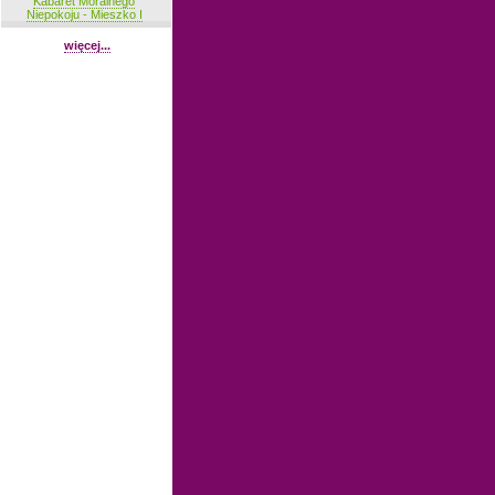
Kabaret Moralnego
Niepokoju - Mieszko I
więcej...