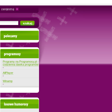
zarejestruj
Polecamy
Najnowsze programy
Programy na Programosy.pl -
codzienna dawka programów
-
AllPlayer
-
Winamp
-
Losowe filmiki