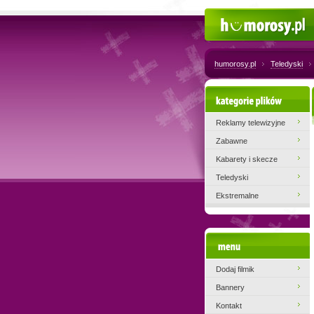
Humorosy.pl
humorosy.pl
Teledyski
Kategorie plików
Reklamy telewizyjne
Zabawne
Kabarety i skecze
Teledyski
Ekstremalne
Menu
Dodaj filmik
Bannery
Kontakt