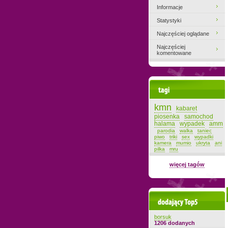
Informacje
Statystyki
Najczęściej oglądane
Najczęściej
komentowane
Tagi
kmn
kabaret
piosenka
samochod
halama
wypadek
amm
parodia
walka
taniec
piwo
triki
sex
wypadki
kamera
mumio
ukryta
ani
pilka
mru
więcej tagów
Dodający top-5
borsuk
1206 dodanych