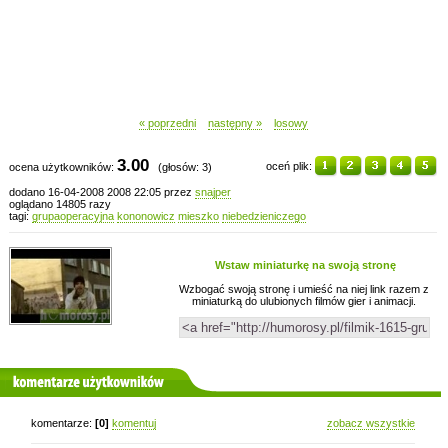
« poprzedni
następny »
losowy
3.00
oceń plik:
ocena użytkowników:
(głosów: 3)
dodano 16-04-2008 2008 22:05 przez
snajper
oglądano 14805 razy
tagi:
grupaoperacyjna
kononowicz
mieszko
niebedzieniczego
Wstaw miniaturkę na swoją stronę
Wzbogać swoją stronę i umieść na niej link razem z
miniaturką do ulubionych filmów gier i animacji.
komentarze użytkowników
komentarze:
[0]
komentuj
zobacz wszystkie