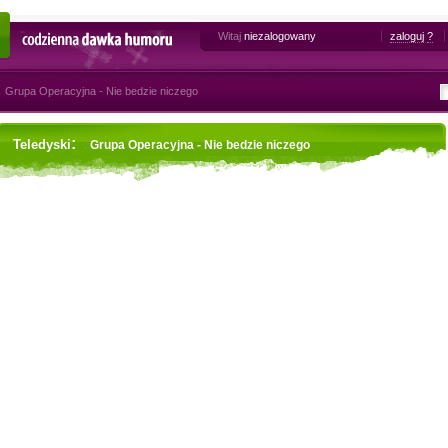
Witaj
niezalogowany
zaloguj
?
Codzienna dawka humoru
Grupa Operacyjna - Nie bedzie niczego
:
Teledyski
Grupa Operacyjna - Nie bedzie niczego