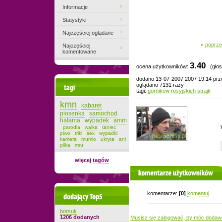
Informacje
Statystyki
Najczęściej oglądane
« poprze
Najczęściej
komentowane
3.40
ocena użytkowników:
(głos
dodano 13-07-2007 2007 19:14 pr
oglądano 7131 razy
Tagi
tagi:
gornikow
rosyjskich
strajk
kmn
kabaret
piosenka
samochod
halama
wypadek
amm
parodia
walka
taniec
piwo
triki
sex
wypadki
kamera
mumio
ukryta
ani
pilka
mru
więcej tagów
komentarze użytkowników
komentarze:
[0]
komentuj
Dodający top-5
borsuk
1206 dodanych
Musisz się zalogować, by móc dodaw