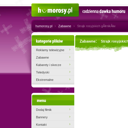
Humorosy.pl
Codzienna dawka humoru
humorosy.pl
Zabawne
Strajk rosyjskich gĂłrnikĂłw
Kategorie plików
:
Zabawne
Strajk rosyjskic
Reklamy telewizyjne
Zabawne
Kabarety i skecze
Teledyski
Ekstremalne
Menu
Dodaj filmik
Bannery
Kontakt