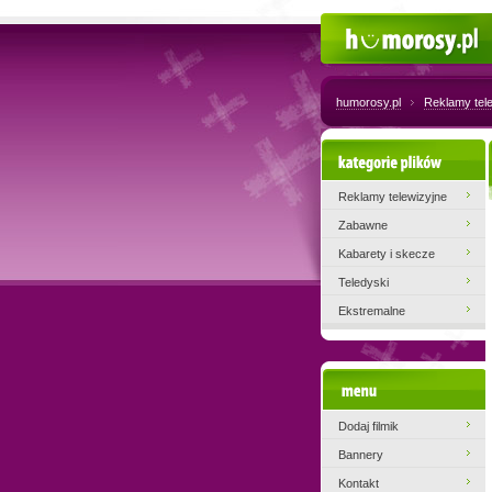
Humorosy.pl
humorosy.pl
Reklamy tel
Kategorie plików
Reklamy telewizyjne
Zabawne
Kabarety i skecze
Teledyski
Ekstremalne
Menu
Dodaj filmik
Bannery
Kontakt