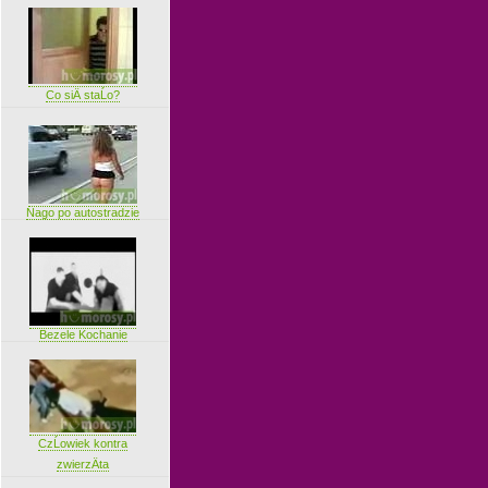
Co siÄ staĹo?
Nago po autostradzie
Bezele Kochanie
CzĹowiek kontra
zwierzÄta