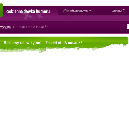
Witaj
niezalogowany
zaloguj
?
Codzienna dawka humoru
ewizyjne
Znudzil ci siÄ tatuaĹź?
:
Reklamy telewizyjne
Znudzil ci siÄ tatuaĹź?