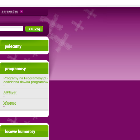
zarejestruj
Polecamy
Najnowsze programy
Programy na Programosy.pl -
codzienna dawka programów
-
AllPlayer
-
Winamp
-
Losowe filmiki