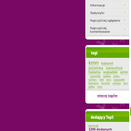
Informacje
Statystyki
Najczęściej oglądane
Najczęściej
komentowane
Tagi
kmn
kabaret
piosenka
samochod
halama
wypadek
amm
parodia
walka
piwo
taniec
triki
sex
wypadki
kamera
mumio
ukryta
ani
pilka
mru
więcej tagów
Dodający top-5
borsuk
1206 dodanych