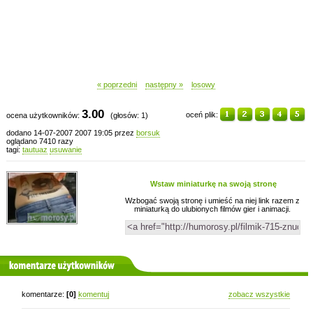
« poprzedni
następny »
losowy
3.00
oceń plik:
ocena użytkowników:
(głosów: 1)
dodano 14-07-2007 2007 19:05 przez
borsuk
oglądano 7410 razy
tagi:
tautuaz
usuwanie
Wstaw miniaturkę na swoją stronę
Wzbogać swoją stronę i umieść na niej link razem z
miniaturką do ulubionych filmów gier i animacji.
komentarze użytkowników
komentarze:
[0]
komentuj
zobacz wszystkie