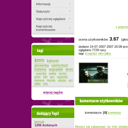
Informacje
Statystyki
Najczęściej oglądane
Najczęściej
« poprze
komentowane
3.67
ocena użytkowników:
(głos
dodano 14-07-2007 2007 20:08 pr
Tagi
oglądano 7729 razy
tagi:
kradziez
nike
pilka
kmn
kabaret
piosenka
samochod
halama
wypadek
amm
parodia
walka
taniec
piwo
triki
sex
wypadki
kamera
mumio
ukryta
ani
pilka
mru
więcej tagów
komentarze użytkowników
Dodający top-5
komentarze:
[0]
komentuj
borsuk
1206 dodanych
Musisz się zalogować, by móc dodaw