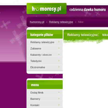
Humorosy.pl
Codzienna dawka humoru
humorosy.pl
Reklamy telewizyjne
Nike
Kategorie plików
:
Reklamy telewizyjne
Nik
Reklamy telewizyjne
Zabawne
Kabarety i skecze
Teledyski
Ekstremalne
Menu
Dodaj filmik
Bannery
Kontakt