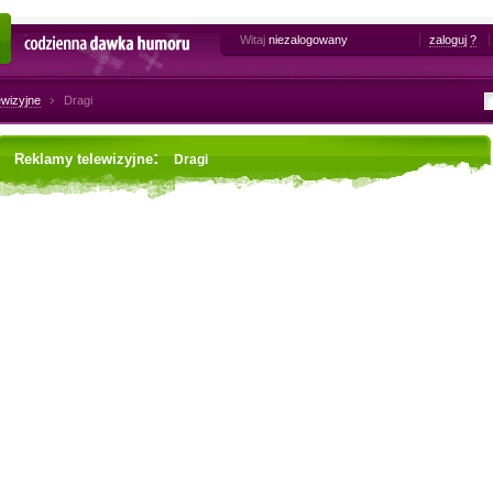
Witaj
niezalogowany
zaloguj
?
Codzienna dawka humoru
ewizyjne
Dragi
:
Reklamy telewizyjne
Dragi