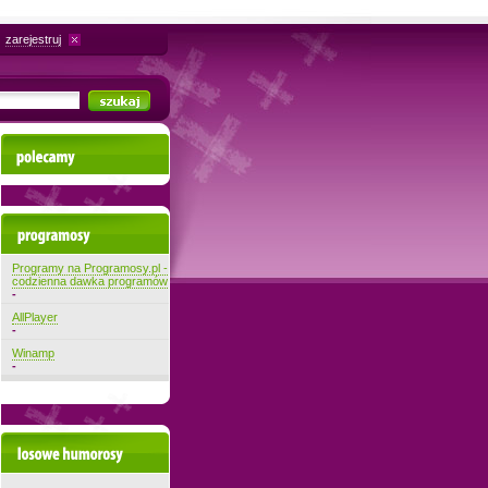
zarejestruj
Polecamy
Najnowsze programy
Programy na Programosy.pl -
codzienna dawka programów
-
AllPlayer
-
Winamp
-
Losowe filmiki