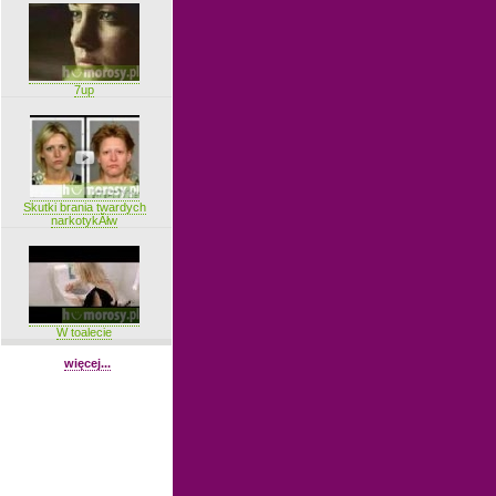
7up
Skutki brania twardych
narkotykĂłw
W toalecie
więcej...