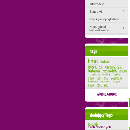
Informacje
Statystyki
Najczęściej oglądane
Najczęściej
komentowane
Tagi
kmn
kabaret
piosenka
samochod
halama
wypadek
amm
parodia
walka
taniec
piwo
triki
sex
wypadki
kamera
mumio
ukryta
pilka
mru
ani
więcej tagów
Dodający top-5
borsuk
1206 dodanych