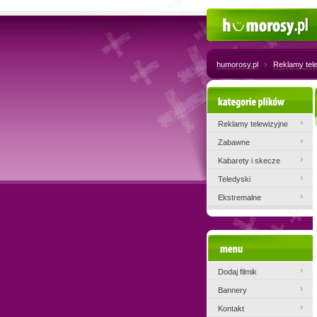
Humorosy.pl
humorosy.pl
Reklamy tel
Kategorie plików
Reklamy telewizyjne
Zabawne
Kabarety i skecze
Teledyski
Ekstremalne
Menu
Dodaj filmik
Bannery
Kontakt