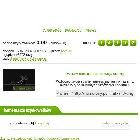
« poprzedni
następny »
losowy
0.00
oceń plik:
ocena użytkowników:
(głosów: 0)
dodano 15-07-2007 2007 13:02 przez
borsuk
oglądano 6472 razy
tagi:
drags
narkotyki
slomka
Wstaw miniaturkę na swoją stronę
Wzbogać swoją stronę i umieść na niej link razem z
miniaturką do ulubionych filmów gier i animacji.
komentarze użytkowników
komentarze:
[0]
komentuj
zobacz wszystkie
Musisz się zalogować, by móc dodawać komentarze.