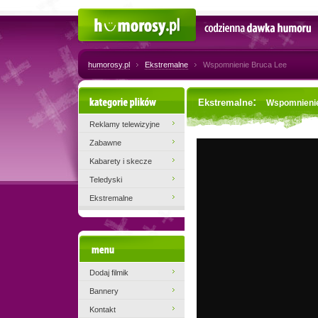
Humorosy.pl
Codzienna dawka humoru
humorosy.pl
Ekstremalne
Wspomnienie Bruca Lee
Kategorie plików
:
Ekstremalne
Wspomnienie
Reklamy telewizyjne
Zabawne
Kabarety i skecze
Teledyski
Ekstremalne
Menu
Dodaj filmik
Bannery
Kontakt