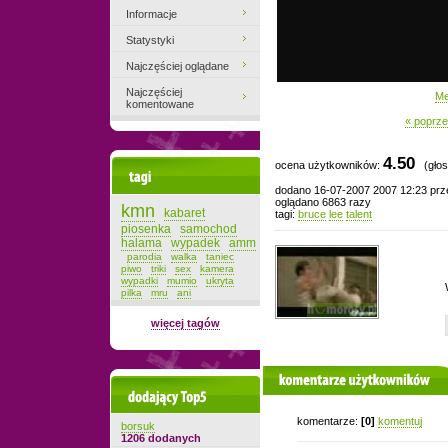
Informacje
Statystyki
Najczęściej oglądane
Najczęściej
Me
komentowane
« poprze
4.50
ocena użytkowników:
(głos
Tagi
dodano 16-07-2007 2007 12:23 pr
oglądano 6863 razy
kmn
kabaret
tagi:
bruce
lee
talent
piosenka
samochod
halama
wypadek
amm
parodia
walka
taniec
piwo
triki
sex
kamera
wypadki
mumio
ukryta
pilka
mru
ani
więcej tagów
komentarze użytkowników
Dodający top-5
komentarze:
[0]
komentuj
borsuk
1206 dodanych