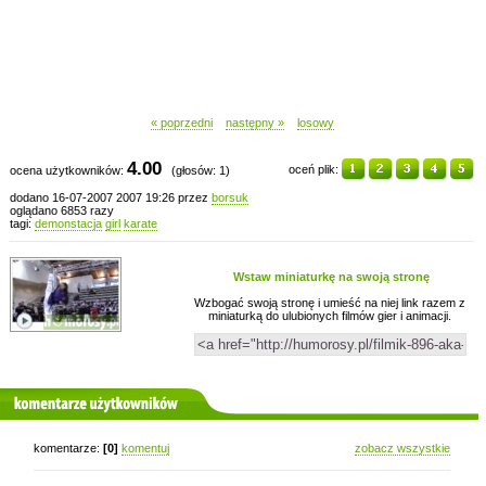
« poprzedni
następny »
losowy
4.00
oceń plik:
ocena użytkowników:
(głosów: 1)
dodano 16-07-2007 2007 19:26 przez
borsuk
oglądano 6853 razy
tagi:
demonstacja
girl
karate
Wstaw miniaturkę na swoją stronę
Wzbogać swoją stronę i umieść na niej link razem z
miniaturką do ulubionych filmów gier i animacji.
komentarze użytkowników
komentarze:
[0]
komentuj
zobacz wszystkie