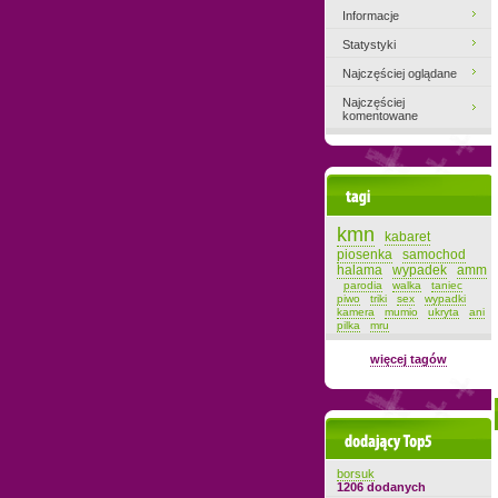
Informacje
Statystyki
Najczęściej oglądane
Najczęściej
komentowane
Tagi
kmn
kabaret
piosenka
samochod
halama
wypadek
amm
parodia
walka
taniec
piwo
triki
sex
wypadki
kamera
mumio
ukryta
ani
pilka
mru
więcej tagów
Dodający top-5
borsuk
1206 dodanych