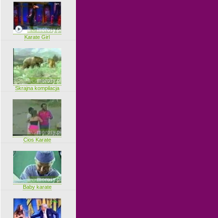
Karate Girl
Skrajna kompilacja
Cios Karate
Baby karate