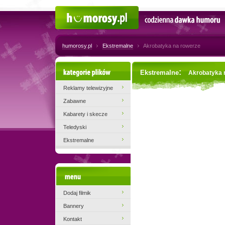
Humorosy.pl
Codzienna dawka humoru
humorosy.pl
Ekstremalne
Akrobatyka na rowerze
Kategorie plików
:
Ekstremalne
Akrobatyka 
Reklamy telewizyjne
Zabawne
Kabarety i skecze
Teledyski
Ekstremalne
Menu
Dodaj filmik
Bannery
Kontakt