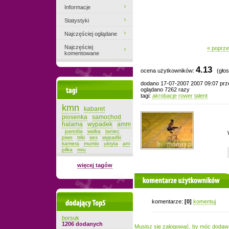
Informacje
Statystyki
Najczęściej oglądane
Najczęściej
« poprze
komentowane
4.13
ocena użytkowników:
(głos
dodano 17-07-2007 2007 09:07 pr
Tagi
oglądano 7262 razy
tagi:
akrobacje
rower
talent
kmn
kabaret
piosenka
samochod
halama
wypadek
amm
parodia
walka
taniec
piwo
triki
sex
wypadki
kamera
mumio
ukryta
ani
pilka
mru
więcej tagów
komentarze użytkowników
Dodający top-5
komentarze:
[0]
komentuj
borsuk
1206 dodanych
Musisz się zalogować, by móc dodaw