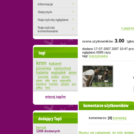
Informacje
Statystyki
Najczęściej oglądane
Najczęściej
« poprze
komentowane
3.00
ocena użytkowników:
(głos
dodano 17-07-2007 2007 10:47 pr
Tagi
oglądano 6585 razy
tagi:
koszykowka
kmn
kabaret
piosenka
samochod
halama
wypadek
amm
parodia
walka
taniec
piwo
triki
sex
wypadki
kamera
mumio
ukryta
ani
pilka
mru
więcej tagów
komentarze użytkowników
Dodający top-5
komentarze:
[0]
komentuj
borsuk
1206 dodanych
Musisz się zalogować, by móc dodaw