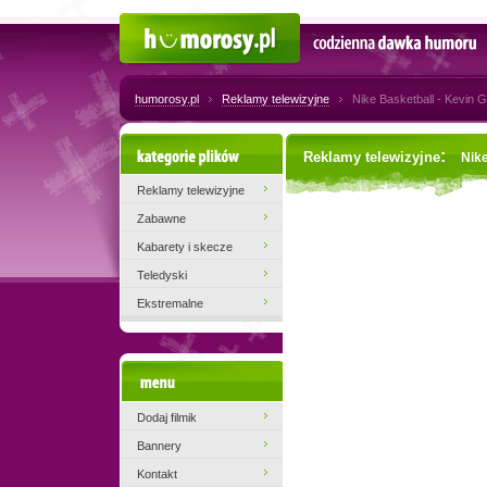
Humorosy.pl
Codzienna dawka humoru
humorosy.pl
Reklamy telewizyjne
Nike Basketball - Kevin 
Kategorie plików
:
Reklamy telewizyjne
Nike
Reklamy telewizyjne
Zabawne
Kabarety i skecze
Teledyski
Ekstremalne
Menu
Dodaj filmik
Bannery
Kontakt