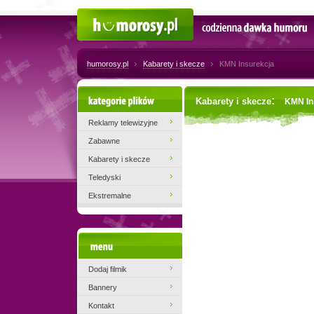
Humorosy.pl
Codzienna dawka humoru
humorosy.pl
Kabarety i skecze
KMN Insurekcja
Kategorie plików
:
Kabarety i skecze
KMN In
Reklamy telewizyjne
Zabawne
Kabarety i skecze
Teledyski
Ekstremalne
Menu
Dodaj filmik
Bannery
Kontakt