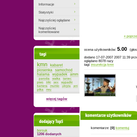
Informacje
Statystyki
Najczęściej oglądane
Najczęściej
komentowane
« poprze
5.00
ocena użytkowników:
(głos
Tagi
dodano 17-07-2007 2007 11:39 pr
oglądano 8078 razy
kmn
tagi:
insurekcja
kmn
kabaret
piosenka
samochod
halama
wypadek
amm
parodia
walka
taniec
piwo
triki
sex
wypadki
kamera
mumio
ukryta
ani
pilka
mru
więcej tagów
komentarze użytkowników
Dodający top-5
komentarze:
[0]
komentuj
borsuk
1206 dodanych