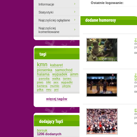
Ostatnie logowanie:
Informacje
Statystyki
filmiki użytkownika
Najczęściej oglądane
Najczęściej
komentowane
Z
d
p
o
Tagi
kmn
kabaret
piosenka
samochod
halama
wypadek
amm
Z
parodia
walka
taniec
D
piwo
triki
sex
wypadki
d
kamera
mumio
ukryta
p
pilka
mru
ani
o
więcej tagów
E
d
p
Dodający top-5
o
borsuk
1206 dodanych