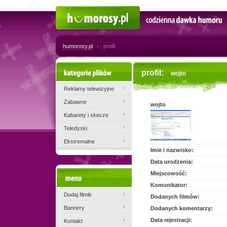
Humorosy.pl
Codzienna dawka humoru
humorosy.pl
profil
Kategorie plików
profil:
wojto
Reklamy telewizyjne
Zabawne
wojto
Kabarety i skecze
Teledyski
Ekstremalne
Imie i nazwisko:
Data urodzenia:
Miejscowość:
Menu
Komunikator:
Dodaj filmik
Dodanych filmów:
Bannery
Dodanych komentarzy:
Data rejestracji:
Kontakt