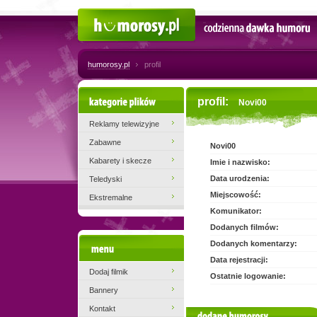
Humorosy.pl
Codzienna dawka humoru
humorosy.pl
profil
Kategorie plików
profil:
Novi00
Reklamy telewizyjne
Zabawne
Novi00
Kabarety i skecze
Imie i nazwisko:
Data urodzenia:
Teledyski
Miejscowość:
Ekstremalne
Komunikator:
Dodanych filmów:
Dodanych komentarzy:
Menu
Data rejestracji:
Dodaj filmik
Ostatnie logowanie:
Bannery
Kontakt
filmiki użytkownika