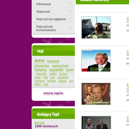
Informacje
Statystyki
Z
Najczęściej oglądane
d
p
Najczęściej
komentowane
o
Tagi
Z
d
p
kmn
kabaret
o
piosenka
samochod
halama
wypadek
amm
parodia
walka
taniec
piwo
triki
sex
wypadki
kamera
mumio
ukryta
ani
pilka
mru
K
J
d
więcej tagów
p
o
Dodający top-5
Z
d
borsuk
p
1206 dodanych