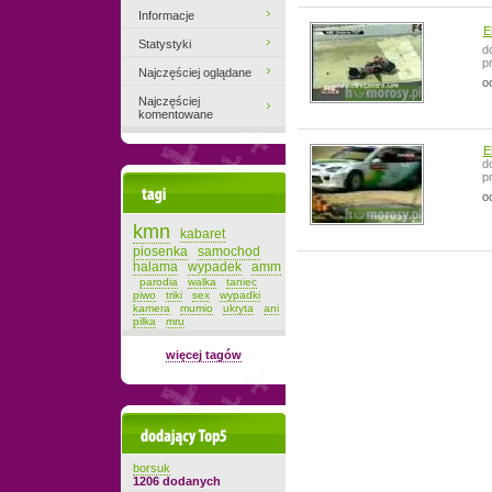
Informacje
E
Statystyki
d
p
Najczęściej oglądane
o
Najczęściej
komentowane
E
d
p
Tagi
o
kmn
kabaret
piosenka
samochod
halama
wypadek
amm
parodia
walka
taniec
piwo
triki
sex
wypadki
kamera
mumio
ukryta
ani
pilka
mru
więcej tagów
Dodający top-5
borsuk
1206 dodanych