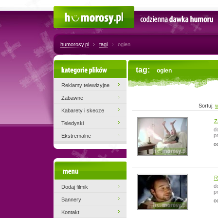
Humorosy.pl
Codzienna dawka humoru
humorosy.pl
tagi
ogien
Kategorie plików
tag:
ogien
Reklamy telewizyjne
Zabawne
Sortuj:
w
Kabarety i skecze
Z
Teledyski
d
p
Ekstremalne
o
Menu
R
d
Dodaj filmik
p
Bannery
o
Kontakt