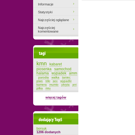
Informacje
Statystyki
Najczęściej oglądane
Najczęściej
komentowane
Tagi
kmn
kabaret
piosenka
samochod
halama
wypadek
amm
parodia
walka
taniec
piwo
triki
sex
wypadki
kamera
mumio
ukryta
ani
pilka
mru
więcej tagów
Dodający top-5
borsuk
1206 dodanych