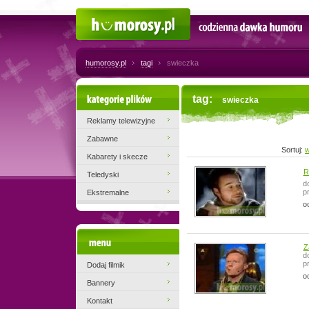
Humorosy.pl
Codzienna dawka humoru
humorosy.pl
tagi
swieczka
Kategorie plików
tag:
swieczka
Reklamy telewizyjne
Zabawne
Sortuj:
w
Kabarety i skecze
R
Teledyski
d
p
Ekstremalne
o
Menu
Z
d
p
Dodaj filmik
o
Bannery
Kontakt