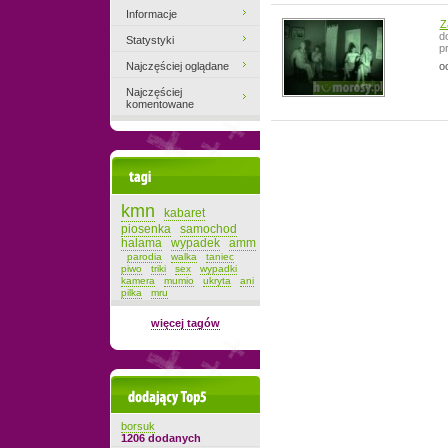
Informacje
Z
d
Statystyki
p
Najczęściej oglądane
o
Najczęściej
komentowane
Tagi
kmn
kabaret
piosenka
samochod
halama
wypadek
amm
parodia
walka
taniec
piwo
triki
sex
wypadki
kamera
mumio
ukryta
ani
pilka
mru
więcej tagów
Dodający top-5
borsuk
1206 dodanych