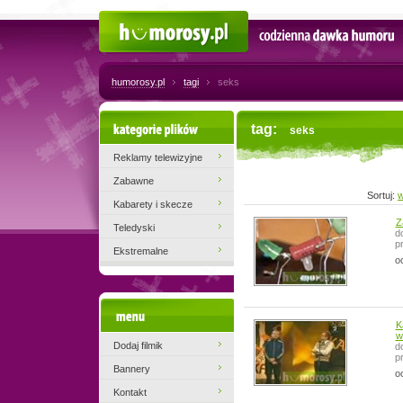
Humorosy.pl
Codzienna dawka humoru
humorosy.pl
tagi
seks
Kategorie plików
tag:
seks
Reklamy telewizyjne
Zabawne
Sortuj:
w
Kabarety i skecze
Z
Teledyski
d
p
Ekstremalne
o
Menu
K
w
Dodaj filmik
d
p
Bannery
o
Kontakt