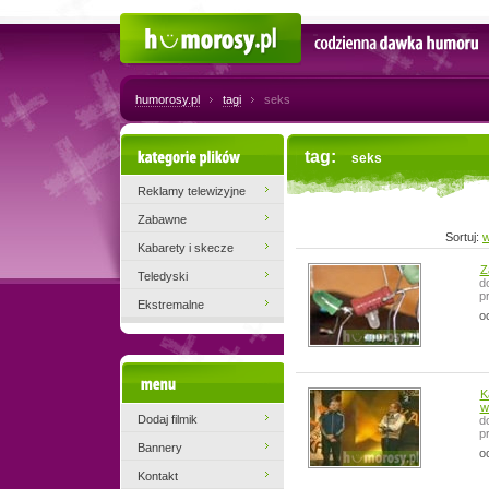
Humorosy.pl
Codzienna dawka humoru
humorosy.pl
tagi
seks
Kategorie plików
tag:
seks
Reklamy telewizyjne
Zabawne
Sortuj:
w
Kabarety i skecze
Z
Teledyski
d
p
Ekstremalne
o
Menu
K
w
Dodaj filmik
d
p
Bannery
o
Kontakt