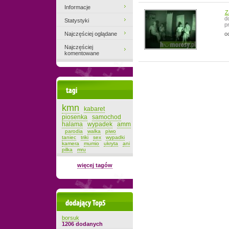
Informacje
Z
d
Statystyki
p
Najczęściej oglądane
o
Najczęściej
komentowane
Tagi
kmn
kabaret
piosenka
samochod
halama
wypadek
amm
parodia
walka
piwo
taniec
triki
sex
wypadki
kamera
mumio
ukryta
ani
pilka
mru
więcej tagów
Dodający top-5
borsuk
1206 dodanych